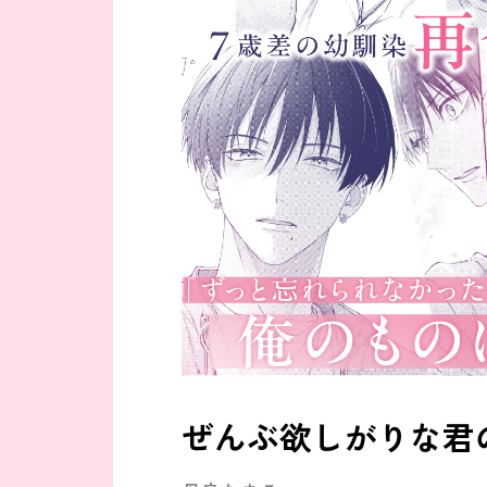
ぜんぶ欲しがりな君