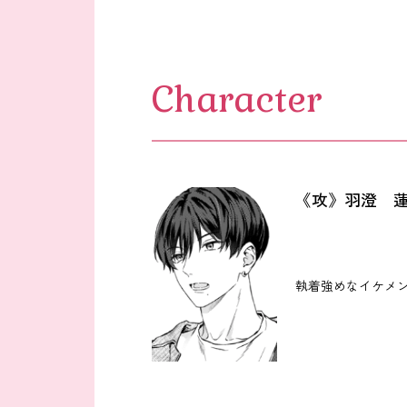
Character
《攻》羽澄 蓮
執着強めなイケメ