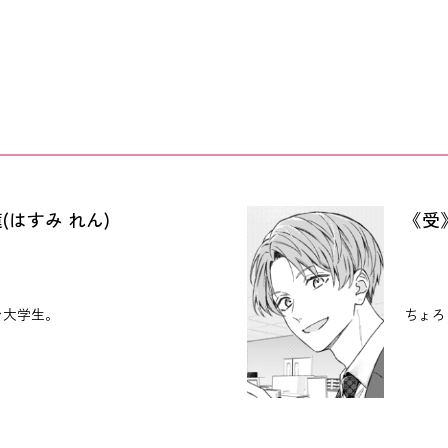
(はすみ れん)
《受
ン大学生。
ちょろ