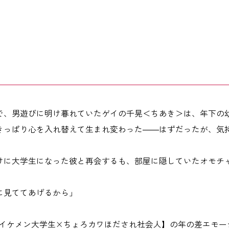
で、男遊びに明け暮れていたゲイの千晃＜ちあき＞は、年下の
きっぱり心を入れ替えて生まれ変わった――はずだったが、気
けに大学生になった彼と再会するも、部屋に隠していたオモチ
に見ててあげるから」
なイケメン大学生×ちょろカワほだされ社会人】の年の差エモー