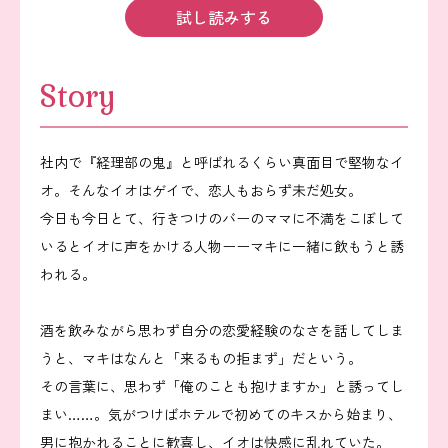
試し読みする
Story
社内で『経理部の鬼』と呼ばれるくらい真面目で堅物なイ
オ。そんなイオはゲイで、恋人もおらず未だ処女。
今日も今日とて、行きつけのバーのママに不満をこぼして
いるとイオに声をかける人物ーーマキに一緒に飲もうと誘
われる。
酒を飲みながら思わず自分の恋愛経験のなさを話してしま
うと、マキはなんと「来るもの拒まず」だという。
その言葉に、思わず「俺のことも抱けますか」と誘ってし
まい……。気がつけばホテルで初めてのキスから始まり、
男に抱かれることに歓喜し、イオは快感に乱れていた。