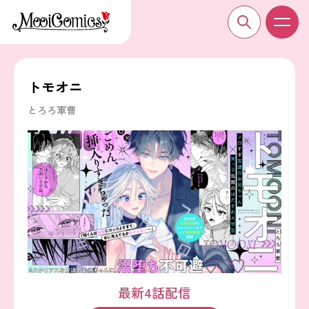
トモオニ
とろろ軍曹
最新4話配信