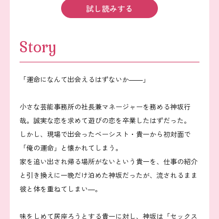
試し読みする
Story
「運命になんて出会えるはずないか――」
小さな芸能事務所の社長兼マネージャーを務める神坂行
哉。誠実な恋を求めて遊びの恋を卒業したはずだった。
しかし、現場で出会ったベーシスト・貴一から初対面で
「俺の運命」と懐かれてしまう。
家を追い出され帰る場所がないという貴一を、仕事の紹介
と引き換えに一晩だけ泊めた神坂だったが、流されるまま
彼と体を重ねてしまい―。
味をしめて居座ろうとする貴一に対し、神坂は「セックス