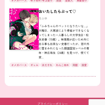
オメガバース
年下攻め/年上受け
溺愛
芸能人
黒髪受け
おいたしたらぶって♡
ちふゆ
「ふみちゃんのペットになりたいな…」
大晦日、大寒波により帰省ができなくな
ってしまった一人暮らしの大学生Ω・松
永史春（19歳）。発情期が近いため外に
出る事も出来ない史春だったが、窓の外
に雪まみれになった顔面国宝レベルの青
年・神丘珠生（24歳）を見つけ、慌てて
家...
オメガバース
ギャル
ほだされ
わんこ攻め
同居
溺愛
プライバシーポリシー