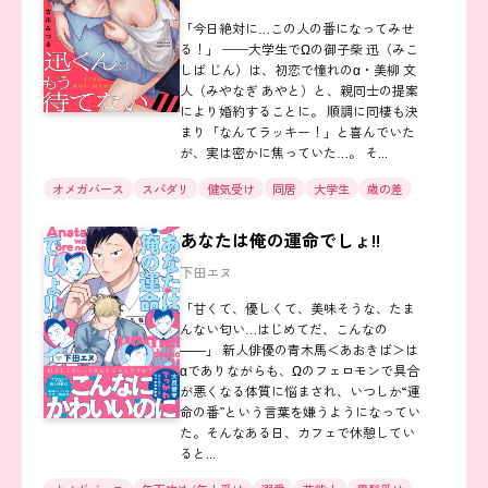
「今日絶対に…この人の番になってみせ
る！」 ──大学生でΩの御子柴 迅（みこ
しば じん）は、初恋で憧れのα・美柳 文
人（みやなぎ あやと）と、親同士の提案
により婚約することに。 順調に同棲も決
まり「なんてラッキー！」と喜んでいた
が、実は密かに焦っていた…。 そ...
オメガバース
スパダリ
健気受け
同居
大学生
歳の差
あなたは俺の運命でしょ!!
下田エヌ
「甘くて、優しくて、美味そうな、たま
んない匂い…はじめてだ、こんなの
――」 新人俳優の青木馬＜あおきば＞は
αでありながらも、Ωのフェロモンで具合
が悪くなる体質に悩まされ、いつしか“運
命の番”という言葉を嫌うようになってい
た。そんなある日、カフェで休憩してい
ると...