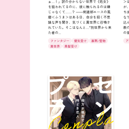
ぉ…！」訳の分からない世界で《処女》
＞
を狙われてるのに、彼に触られるのは嫌
が
じゃなくて……？ ――剣道部エースの風
ち
磨＜ふうま＞はある日、自分を招く不思
な
議な声を聞き、気づくと異世界に召喚さ
込
れていた。そこはなんと…“別世界から来
教
た者の...
の家
ファンタジー
健気受け
寡黙/堅物
ア
異世界
黒髪受け