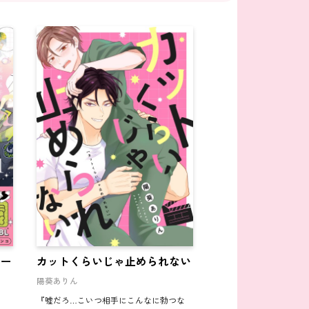
ャー
カットくらいじゃ止められない
陽葵ありん
『嘘だろ…こいつ相手にこんなに勃つな