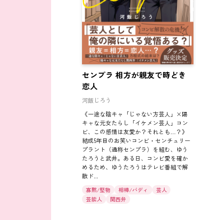
センプラ 相方が親友で時どき
恋人
河飯じろう
《一途な陰キャ「じゃない方芸人」×陽
キャな元女たらし「イケメン芸人」コン
ビ、この感情は友愛か？それとも…？》
結成5年目のお笑いコンビ・センチュリー
プラント（通称センプラ）を組む、ゆう
たろうと武井。ある日、コンビ愛を確か
めるため、ゆうたろうはテレビ番組で解
散ド...
寡黙/堅物
相棒/バディ
芸人
芸能人
関西弁