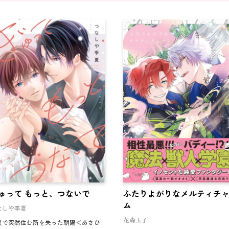
ゅって もっと、つないで
ふたりよがりなメルティチ
ム
なしや季夏
花森玉子
災で突然住む所を失った朝陽＜あさひ