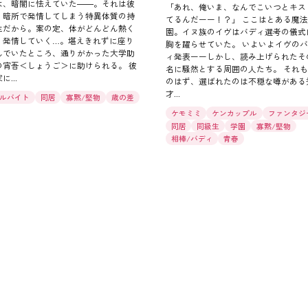
は、暗闇に怯えていた――。それは彼
「あれ、俺いま、なんでこいつとキス
、暗所で発情してしまう特異体質の持
てるんだーー！？」 ここはとある魔
主だから。案の定、体がどんどん熱く
園。イヌ族のイヴはバディ選考の儀式
り発情していく…。堪えきれずに座り
胸を躍らせていた。 いよいよイヴの
んでいたところ、通りがかった大学助
ィ発表ーーしかし、読み上げられたそ
の宵吾＜しょうご＞に助けられる。 彼
名に騒然とする周囲の人たち。 それ
に...
のはず、選ばれたのは不穏な噂がある
才...
ルバイト
同居
寡黙/堅物
歳の差
ケモミミ
ケンカップル
ファンタジ
同居
同級生
学園
寡黙/堅物
相棒/バディ
青春