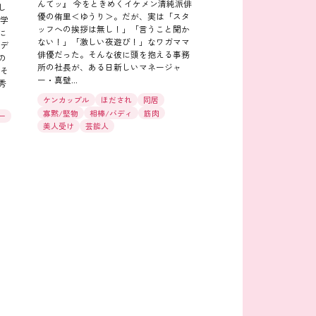
んてッ』 今をときめくイケメン清純派俳
し
優の侑里＜ゆうり＞。だが、実は「スタ
法学
ッフへの挨拶は無し！」「言うこと聞か
に
ない！」「激しい夜遊び！」なワガママ
バデ
俳優だった。そんな彼に頭を抱える事務
の
所の社長が、ある日新しいマネージャ
もそ
ー・真壁...
秀
ケンカップル
ほだされ
同居
寡黙/堅物
相棒/バディ
筋肉
ー
美人受け
芸能人