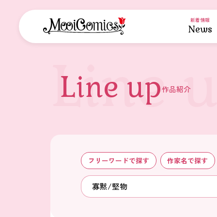
新着情報
News
Line up
作品紹介
フリーワード
で探す
作家名
で探す
寡黙/堅物