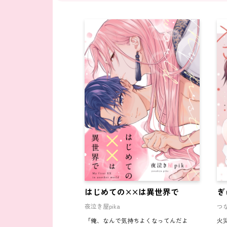
はじめての××は異世界で
ぎ
夜泣き屋pika
つ
「俺、なんで気持ちよくなってんだよ
火