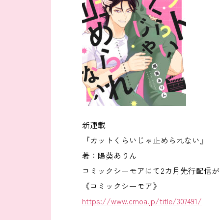
新連載
『カットくらいじゃ止められない』
著：陽葵ありん
コミックシーモアにて2カ月先行配信
《コミックシーモア》
https://www.cmoa.jp/title/307491/