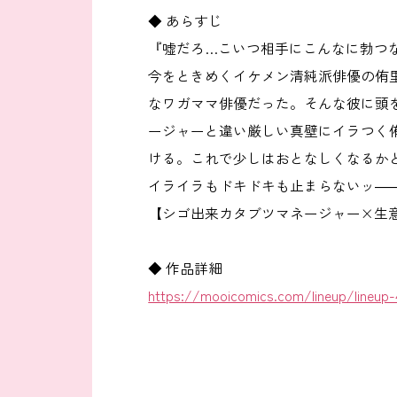
◆ あらすじ
『嘘だろ…こいつ相手にこんなに勃つ
今をときめくイケメン清純派俳優の侑
なワガママ俳優だった。そんな彼に頭
ージャーと違い厳しい真壁にイラつく
ける。これで少しはおとなしくなるかと
イライラもドキドキも止まらないッ―――
【シゴ出来カタブツマネージャー×生
◆ 作品詳細
https://mooicomics.com/lineup/lineup-