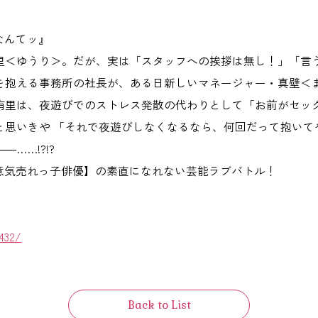
なんてッ』
里＜ゆうり＞。だが、実は「スタッフへの挨拶は無し！」「言
を抱える事務所の社長が、ある日新しいマネージャー・真壁＜
侑里は、夜遊びでのストレス発散の代わりとして「お前がセッ
思いきや 「それで夜遊びしなくなるなら、何回だって抱いて
……!?!?
意気売れっ子俳優】の素直になれない芸能ラブバトル！
432/
Back to List