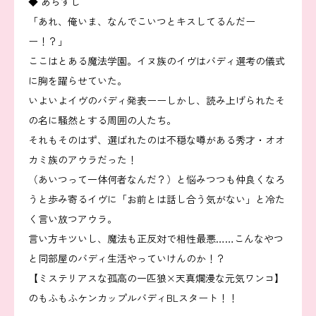
◆ あらすじ
「あれ、俺いま、なんでこいつとキスしてるんだー
ー！？」
ここはとある魔法学園。イヌ族のイヴはバディ選考の儀式
に胸を躍らせていた。
いよいよイヴのバディ発表ーーしかし、読み上げられたそ
の名に騒然とする周囲の人たち。
それもそのはず、選ばれたのは不穏な噂がある秀才・オオ
カミ族のアウラだった！
（あいつって一体何者なんだ？）と悩みつつも仲良くなろ
うと歩み寄るイヴに「お前とは話し合う気がない」と冷た
く言い放つアウラ。
言い方キツいし、魔法も正反対で相性最悪……こんなやつ
と同部屋のバディ生活やっていけんのか！？
【ミステリアスな孤高の一匹狼×天真爛漫な元気ワンコ】
のもふもふケンカップルバディBLスタート！！