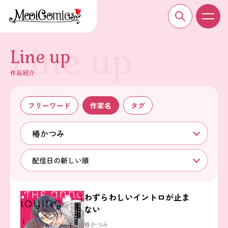
Line up
作品紹介
フリーワード
作家名
タグ
椿かつみ
配信日の新しい順
わずらわしいイントロが止ま
ない
椿かつみ