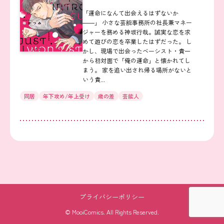
「運命になんて出会えるはずないか
――」 小さな芸能事務所の社長兼マネー
ジャーを務める神坂行哉。誠実な恋を求
めて遊びの恋を卒業したはずだった。 し
かし、現場で出会ったベーシスト・貴一
から初対面で「俺の運命」と懐かれてし
まう。 家を追い出され帰る場所がないと
いう貴...
同居
年下攻め/年上受け
歳の差
芸能人
プライバシーポリシー
© MooiComics. All Rights Reserved.