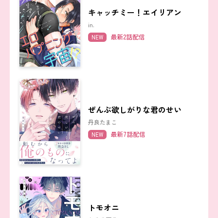
キャッチミー！エイリアン
in.
最新2話配信
NEW
ぜんぶ欲しがりな君のせい
丹良たまこ
最新7話配信
NEW
トモオニ