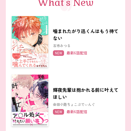
What's New
噛まれたがり迅くんはもう待て
ない
古市みつる
最新6話配信
NEW
輝夜先輩は抱かれる前に叶えて
ほしい
会田小路ちょこぷでぃんぐ
最新6話配信
NEW