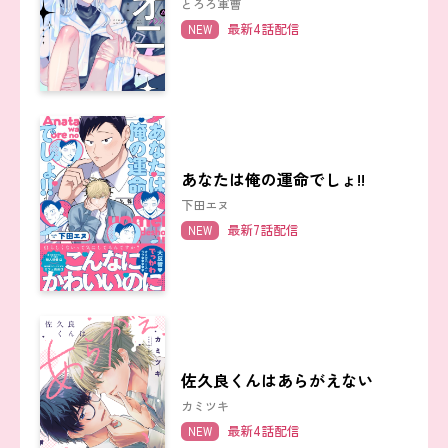
とろろ軍曹
最新4話配信
NEW
あなたは俺の運命でしょ!!
下田エヌ
最新7話配信
NEW
佐久良くんはあらがえない
カミツキ
最新4話配信
NEW