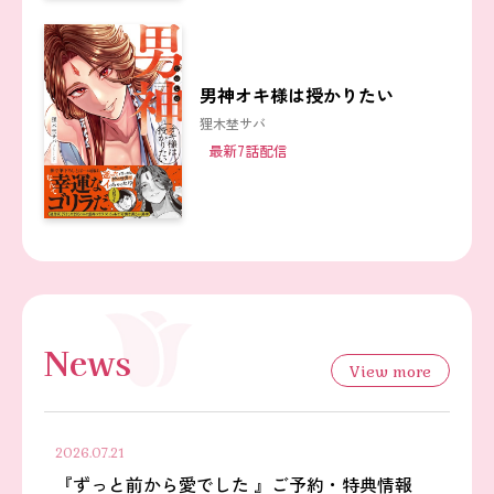
男神オキ様は授かりたい
狸木埜サバ
最新7話配信
News
View more
2026.07.21
『ずっと前から愛でした 』ご予約・特典情報